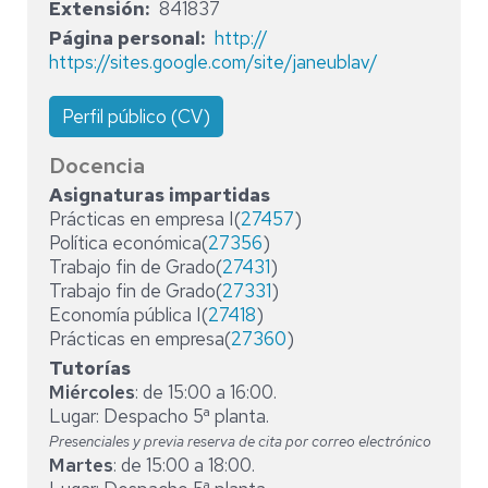
Extensión
841837
Página personal
http://
https://sites.google.com/site/janeublav/
Perfil público (CV)
Docencia
Asignaturas impartidas
Prácticas en empresa I(
27457
)
Política económica(
27356
)
Trabajo fin de Grado(
27431
)
Trabajo fin de Grado(
27331
)
Economía pública I(
27418
)
Prácticas en empresa(
27360
)
Tutorías
Miércoles
: de 15:00 a 16:00.
Lugar: Despacho 5ª planta.
Presenciales y previa reserva de cita por correo electrónico
Martes
: de 15:00 a 18:00.